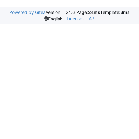
Powered by Gitea
Version: 1.24.6 Page:
24ms
Template:
3ms
Licenses
API
English