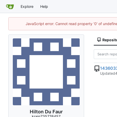
Explore
Help
JavaScript error: Cannot read property '0' of undefi
Reposit
143603
Updated
Hilton Du Faur
kraig735776457