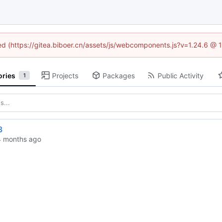
ned (https://gitea.biboer.cn/assets/js/webcomponents.js?v=1.24.6 @
ories
Projects
Packages
Public Activity
1
3