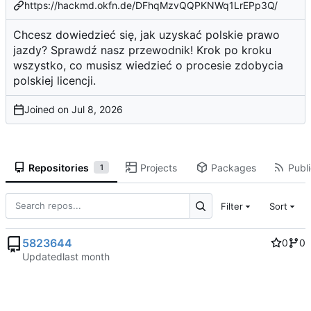
https://hackmd.okfn.de/DFhqMzvQQPKNWq1LrEPp3Q/
Chcesz dowiedzieć się, jak uzyskać polskie prawo
jazdy? Sprawdź nasz przewodnik! Krok po kroku
wszystko, co musisz wiedzieć o procesie zdobycia
polskiej licencji.
Joined on
Repositories
Projects
Packages
Publi
1
Filter
Sort
5823644
0
0
Updated